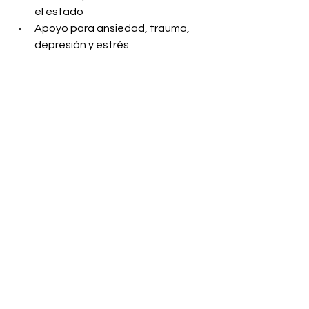
el estado
Apoyo para ansiedad, trauma, 
depresión y estrés
Trabajamos para reducir barreras y 
hacer que la atención en salud mental 
sea más accesible, efectiva y 
sostenible.
With the right support, many people begin to 
feel more like themselves again with greater 