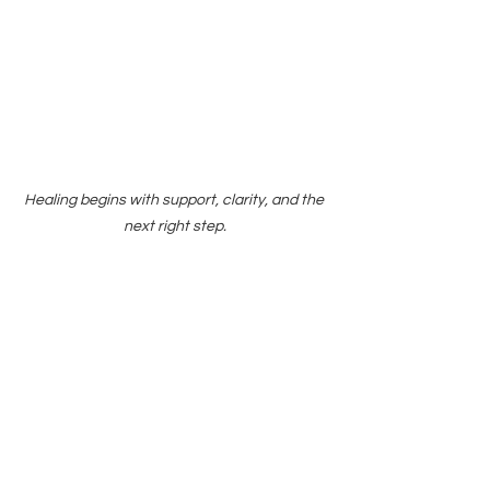
Healing begins with support, clarity, and the 
next right step.
Apoyo de Find Your 
Balance Center for 
Growth & Change