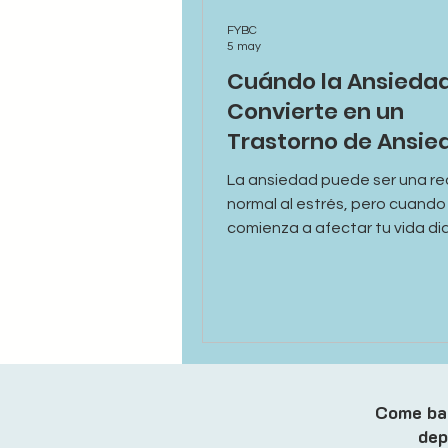
FYBC
5 may
Cuándo la Ansiedad
Convierte en un
Trastorno de Ansie
La ansiedad puede ser una re
normal al estrés, pero cuando
comienza a afectar tu vida dia
podría convertirse en algo más
Aprende a reconocer las seña
trastorno de ansiedad y cuá
buscar apoyo profesional.
Come bac
dep