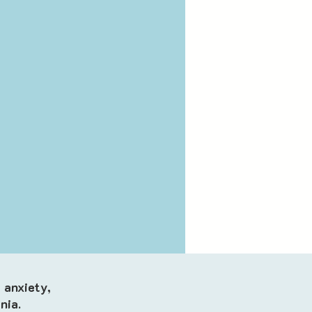
 anxiety,
nia.