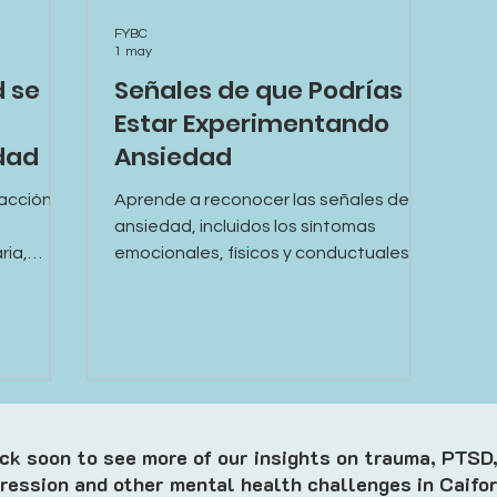
FYBC
1 may
 se
Señales de que Podrías
Estar Experimentando
dad
Ansiedad
acción
Aprende a reconocer las señales de la
ansiedad, incluidos los síntomas
ria,
emocionales, físicos y conductuales, y
 serio.
comprende cuándo puede ser el
les de un
momento de buscar ayuda.
ndo
k soon to see more of our insights on trauma, PTSD,
ression and other mental health challenges in Caifor